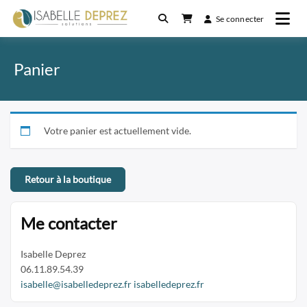
Passer
Se connecter
au
Speaker & Coach
Isabelle Deprez
contenu
Panier
Votre panier est actuellement vide.
Retour à la boutique
Me contacter
Isabelle Deprez
06.11.89.54.39
isabelle@isabelledeprez.fr
isabelledeprez.fr